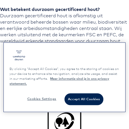
Wat betekent duurzaam gecertificeerd hout?
Duurzaam gecertificeerd hout is afkomstig uit
verantwoord beheerde bossen waar milieu, biodiversiteit
en eerlijke arbeidsomstandigheden centraal staan. Wij
werken uitsluitend met de keurmerken FSC en PEFC, de
wereldwijd erkende standaarden voor duurzaam hout.
By clicking “Accept All Cookies”, you agree to the storing of cookies on
your device to enhance site navigation, analyze site usage, and assist
in our marketing efforts.
Meer informatie vind je in ons privacy
statement.
Cookies Settings
Accept All Cookies