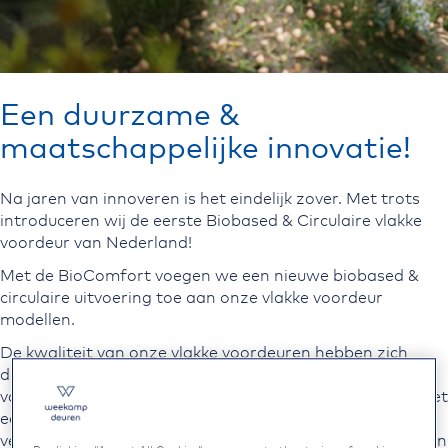
Een duurzame &
maatschappelijke innovatie!
Na jaren van innoveren is het eindelijk zover. Met trots
introduceren wij de eerste Biobased & Circulaire vlakke
voordeur van Nederland!
Met de BioComfort voegen we een nieuwe biobased &
circulaire uitvoering toe aan onze vlakke voordeur
modellen.
De kwaliteit van onze vlakke voordeuren hebben zich
door de jaren heen al dubbel en dwars bewezen. Ze zijn
volledig KOMO gecertificeerd, isolerend en afgewerkt met
een Tricoya toplaag. De BioComfort uitvoering bouwt
verder op deze basis en voegt hier een biobased vulling en