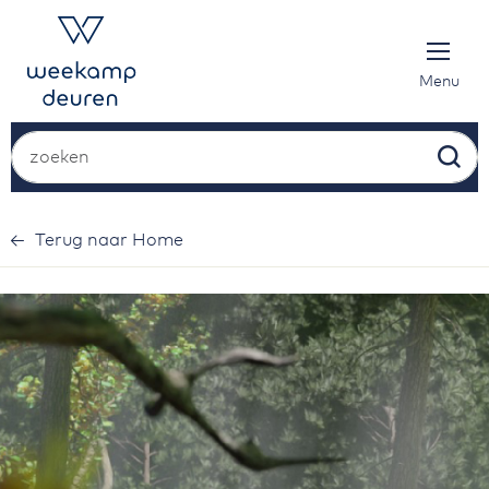
Ga
naar
de
inhoud
Menu
Zoek