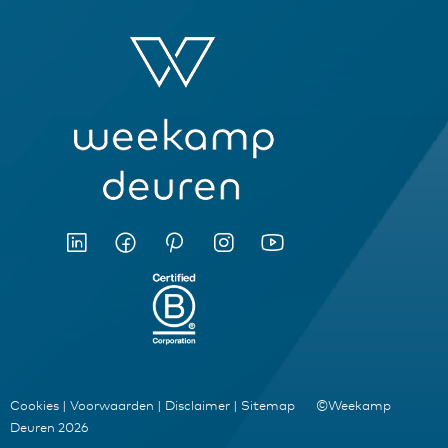
Cookies
|
Voorwaarden
|
Disclaimer
|
Sitemap
©Weekamp
Deuren 2026