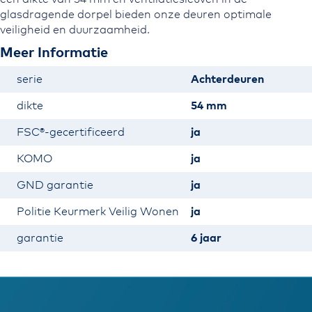
glasdragende dorpel bieden onze deuren optimale
veiligheid en duurzaamheid.
Meer Informatie
Meer
serie
Achterdeuren
informatie
dikte
54 mm
FSC®-gecertificeerd
ja
KOMO
ja
GND garantie
ja
Politie Keurmerk Veilig Wonen
ja
garantie
6 jaar