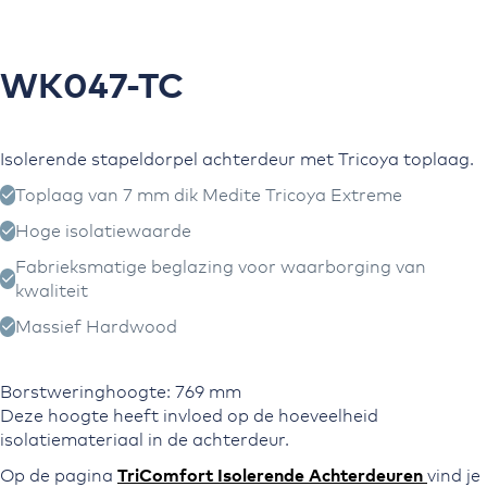
Ga naar het
begin van de
afbeeldingen-
gallerij
WK047-TC
Isolerende stapeldorpel achterdeur met Tricoya toplaag.
Toplaag van 7 mm dik Medite Tricoya Extreme
Hoge isolatiewaarde
Fabrieksmatige beglazing voor waarborging van
kwaliteit
Massief Hardwood
Borstweringhoogte: 769 mm
Deze hoogte heeft invloed op de hoeveelheid
isolatiemateriaal in de achterdeur.
Op de pagina
TriComfort Isolerende Achterdeuren
vind je