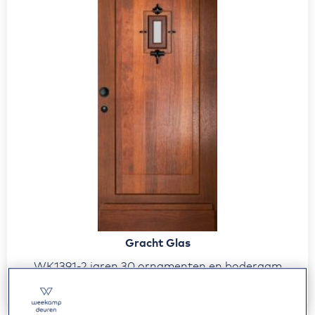
Gracht Glas
WK1391-2 jaren 30 ornamenten en boderaam
vanaf
(incl. BTW)
3.362,00