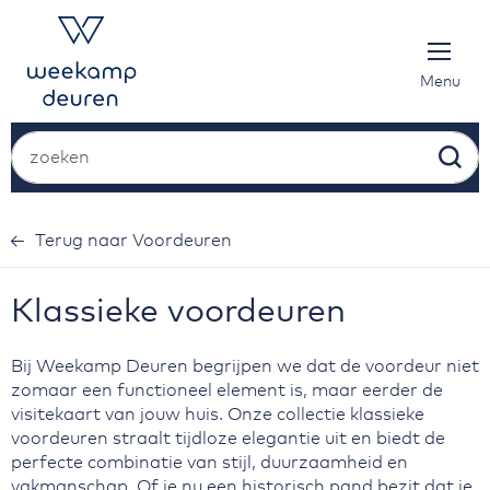
Ga
naar
de
inhoud
Menu
Zoek
Klassieke voordeuren
Bij
Weekamp Deuren
begrijpen we dat de voordeur niet
zomaar een functioneel element is, maar eerder de
visitekaart van jouw huis. Onze collectie klassieke
voordeuren straalt tijdloze elegantie uit en biedt de
perfecte combinatie van stijl, duurzaamheid en
vakmanschap. Of je nu een historisch pand bezit dat je