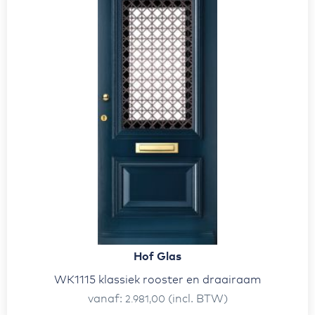
Hof Glas
WK1115 klassiek rooster en draairaam
vanaf
(incl. BTW)
2.981,00