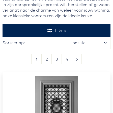
in zijn oorspronkelijke pracht wilt herstellen of gewoon
verlangt naar de charme van weleer voor jouw woning,
onze klassieke voordeuren zijn de ideale keuze.
Ga naar
productlijst
filters
Sorteer op
Sorteer op:
Pagina
Volgende
Pagina
Je leest momenteel pagina
Pagina
Pagina
Pagina
1
2
3
4