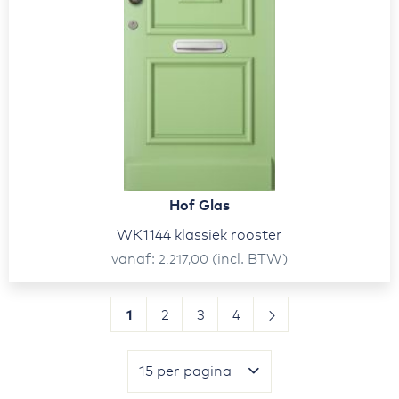
Hof Glas
WK1144 klassiek rooster
vanaf
(incl. BTW)
2.217,00
Pagina
Volgende
Pagina
Je leest momenteel pagina
Pagina
Pagina
Pagina
1
2
3
4