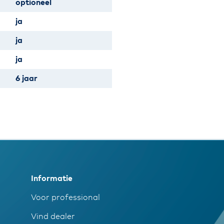
optioneel
ja
ja
ja
6 jaar
Informatie
Voor professional
Vind dealer