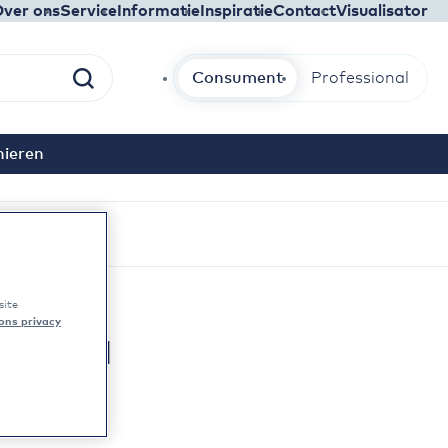
ver ons
Service
Informatie
Inspiratie
Contact
Visualisator
Consument
Professional
Zoek
nieren
site
 ons privacy
ldorpel
eldorpel.