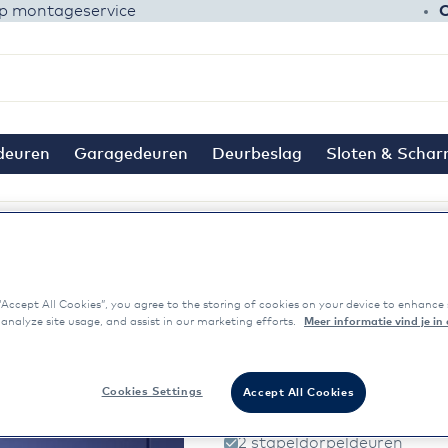
 montageservice
O
deuren
Garagedeuren
Deurbeslag
Sloten & Schar
“Accept All Cookies”, you agree to the storing of cookies on your device to enhance 
 analyze site usage, and assist in our marketing efforts.
Meer informatie vind je in
WK3501 stape
Cookies Settings
Accept All Cookies
Garagedeur dubbel type stap
2 stapeldorpeldeuren