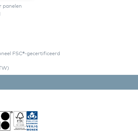
r panelen
l
neel FSC®-gecertificeerd
BTW)