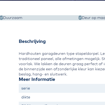
Ga naar het
begin van de
afbeeldingen-
gallerij
Duurzaam
Deur op maa
Beschrijving
Hardhouten garagdeuren type stapeldorpel. Le
traditioneel paneel, alle afmetingen mogelijk. 
voorlak. We lakken de deuren graag perfect af in
de binnenzijde een afzonderlijke kleur kan kiezen
beslag, hang- en sluitwerk.
Meer Informatie
Meer
serie
informatie
dikte