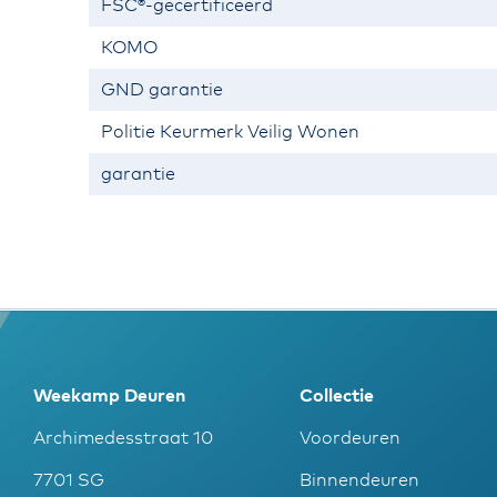
FSC®-gecertificeerd
KOMO
GND garantie
Politie Keurmerk Veilig Wonen
garantie
Weekamp Deuren
Collectie
Archimedesstraat 10
Voordeuren
7701 SG
Binnendeuren