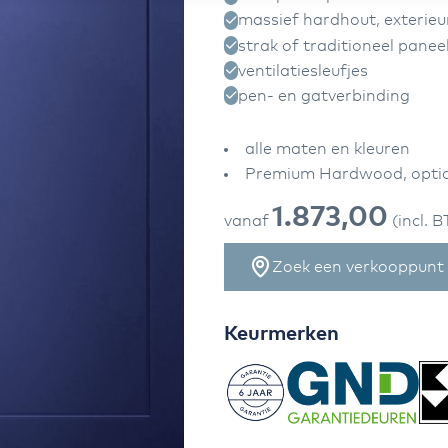
massief hardhout, exterieu
strak of traditioneel panee
ventilatiesleufjes
pen- en gatverbinding
alle maten en kleuren
Premium Hardwood, optio
1.873,00
vanaf
(incl. 
Zoek een verkooppunt
Keurmerken