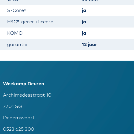
S-Core®
ja
FSC®-gecertificeerd
ja
KOMO
ja
garantie
12 jaar
Weekamp Deuren
Archimedesstraat 10
7701 SG
Dedemsvaart
0523 625 300