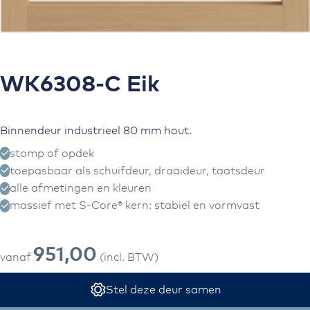
Ga naar het
begin van de
afbeeldingen-
gallerij
WK6308-C Eik
Binnendeur industrieel 80 mm hout.
stomp of opdek
toepasbaar als schuifdeur, draaideur, taatsdeur
alle afmetingen en kleuren
massief met S-Core® kern: stabiel en vormvast
951,00
vanaf
(incl. BTW)
Stel deze deur samen