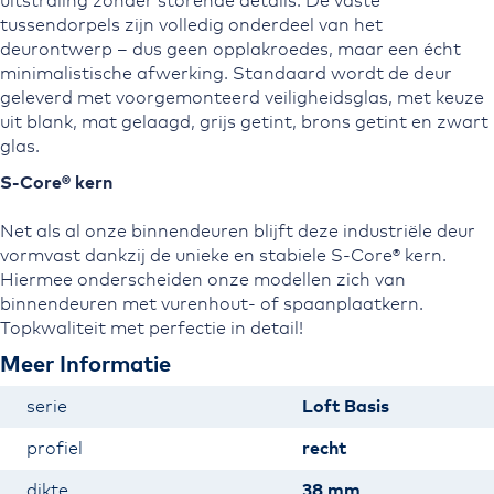
uitstraling zonder storende details. De vaste
tussendorpels zijn volledig onderdeel van het
deurontwerp – dus geen opplakroedes, maar een écht
minimalistische afwerking. Standaard wordt de deur
geleverd met voorgemonteerd veiligheidsglas, met keuze
uit blank, mat gelaagd, grijs getint, brons getint en zwart
glas.
S-Core® kern
Net als al onze binnendeuren blijft deze industriële deur
vormvast dankzij de unieke en stabiele S-Core® kern.
Hiermee onderscheiden onze modellen zich van
binnendeuren met vurenhout- of spaanplaatkern.
Topkwaliteit met perfectie in detail!
Meer Informatie
Meer
serie
Loft Basis
informatie
profiel
recht
dikte
38 mm