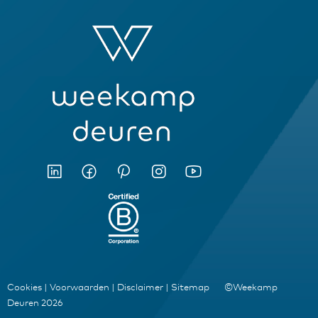
Cookies
|
Voorwaarden
|
Disclaimer
|
Sitemap
©Weekamp
Deuren 2026