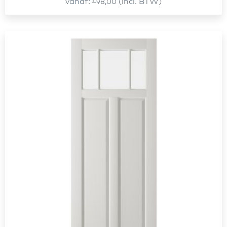
vanaf
(incl. BTW)
498,00