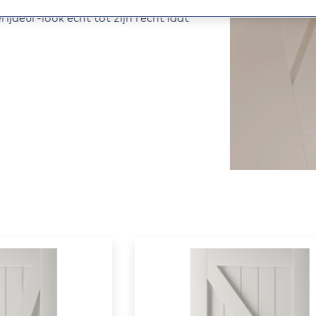
n uiteenlopende interieurs. Extra
ijdeur-look echt tot zijn recht laat