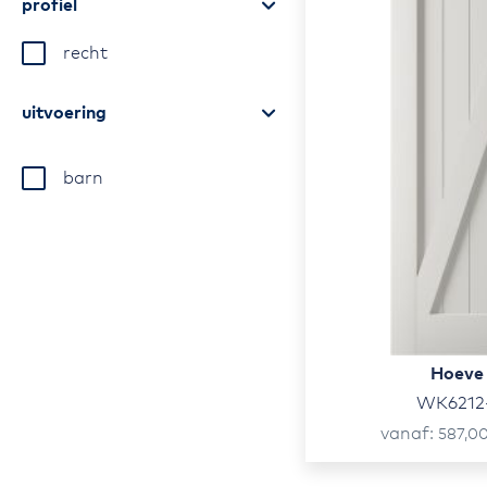
profiel
recht
uitvoering
barn
Hoeve
WK6212
vanaf
587,0