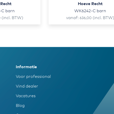
 Recht
Hoeve Recht
-C barn
WK6242-C barn
(incl. BTW)
vanaf
(incl. BTW
0
636,00
Informatie
Voor professional
Vind dealer
Vacatures
Blog