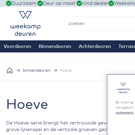
Ga
Duurzaam
Deur op maat
Vind dealer
Weekamp
naar
de
inhoud
Zoek
Voordeuren
Binnendeuren
Achterdeuren
Terras
binnendeuren
hoeve
Hoeve
By clicking 
navigation,
statement.
De Hoeve-serie brengt het vertrouwde gevoel van de bo
grove lijnenspel en de verticale groeven geven deze deu