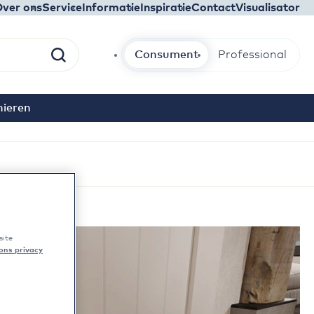
ver ons
Service
Informatie
Inspiratie
Contact
Visualisator
Consument
Professional
Zoek
nieren
site
 ons privacy