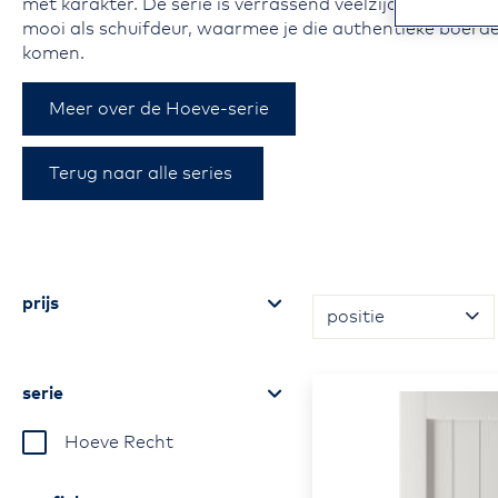
met karakter. De serie is verrassend veelzijdig en past i
mooi als schuifdeur, waarmee je die authentieke boerder
komen.
Meer over de Hoeve-serie
Terug naar alle series
Ga naar
prijs
Sorteer op
productlijst
serie
Hoeve Recht