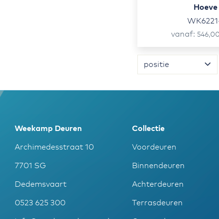
Hoeve
WK6221
vanaf
546,0
Sorteer op
Weekamp Deuren
Collectie
Archimedesstraat 10
Voordeuren
7701 SG
Binnendeuren
Dedemsvaart
Achterdeuren
0523 625 300
Terrasdeuren